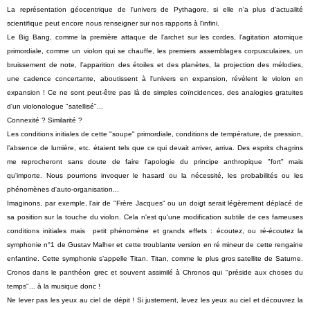
La représentation géocentrique de l'univers de Pythagore, si elle n'a plus d'actualité
scientifique peut encore nous renseigner sur nos rapports à l'infini.
Le Big Bang, comme la première attaque de l'archet sur les cordes, l'agitation atomique
primordiale, comme un violon qui se chauffe, les premiers assemblages corpusculaires, un
bruissement de note, l’apparition des étoiles et des planètes, la projection des mélodies,
une cadence concertante, aboutissent à l'univers en expansion, révèlent le violon en
expansion ! Ce ne sont peut-être pas là de simples coïncidences, des analogies gratuites
d'un violonologue "satellisé"...
Connexité ? Similarité ?
Les conditions initiales de cette "soupe" primordiale, conditions de température, de pression,
l’absence de lumière, etc. étaient tels que ce qui devait arriver, arriva. Des esprits chagrins
me reprocheront sans doute de faire l'apologie du principe anthropique "fort" mais
qu'importe. Nous pourrions invoquer le hasard ou la nécessité, les probabilités ou les
phénomènes d'auto-organisation...
Imaginons, par exemple, l'air de "Frère Jacques" ou un doigt serait légèrement déplacé de
sa position sur la touche du violon. Cela n'est qu'une modification subtile de ces fameuses
conditions initiales mais petit phénomène et grands effets : écoutez, ou ré-écoutez la
symphonie n°1 de Gustav Malher et cette troublante version en ré mineur de cette rengaine
enfantine. Cette symphonie s’appelle Titan. Titan, comme le plus gros satellite de Saturne.
Cronos dans le panthéon grec et souvent assimilé à Chronos qui "préside aux choses du
temps"... à la musique donc !
Ne lever pas les yeux au ciel de dépit ! Si justement, levez les yeux au ciel et découvrez la