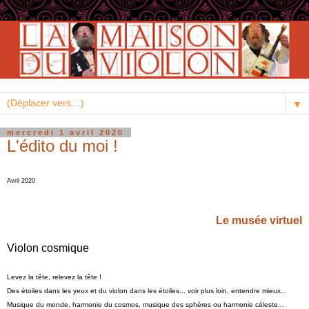
▼
mercredi 1 avril 2020
L'édito du moi !
Avril 2020
Le musée virtuel
Violon cosmique
Levez la tête, relevez la tête !
Des étoiles dans les yeux et du violon dans les étoiles... voir plus loin, entendre mieux...
Musique du monde, harmonie du cosmos, musique des sphères ou harmonie céleste...