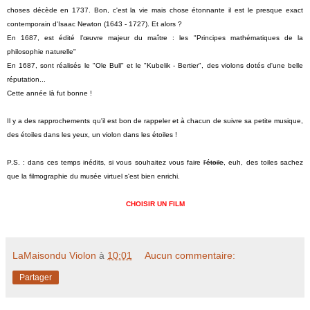
choses décède en 1737. Bon, c'est la vie mais chose étonnante il est le presque exact
contemporain d'Isaac Newton (1643 - 1727). Et alors ?
En 1687, est édité l’œuvre majeur du maître : les "
Principes mathématiques de la
philosophie naturelle"
En 1687, sont réalisés le "Ole Bull" et le "Kubelik - Bertier", des violons dotés d'une belle
réputation...
Cette année là fut bonne !
Il y a des rapprochements qu'il est bon de rappeler et à chacun de suivre sa petite musique,
des étoiles dans les yeux, un violon dans les étoiles !
P.S. : dans ces temps inédits, si vous souhaitez vous faire
l'étoile
, euh, des toiles sachez
que la filmographie du musée virtuel s'est bien enrichi.
CHOISIR UN FILM
LaMaisondu Violon
à
10:01
Aucun commentaire:
Partager