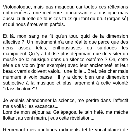
Violonologue, mais pas moqueur, car toutes ces réflexions
ont menées à une meilleure connaissance acoustique mais
aussi culturelle de tous ces trucs qui font du bruit (organisé)
et qui nous émeuvent, parfois.
Et là, mon sang ne fit qu'un tour, quid de la dimension
affective ? Un instrument n'a une réalité que parce que des
gens assez têtus, enthousiastes ou surdoués les
manipulent. Qu 'y a-t-il dse plus déprimant que de visiter un
musée de la musique dans un silence extrême ? Oh, cette
série de violon (par exemple) avec leur ancienneté et leur
beaux vernis doivent valoir... une folie... Bref, très cher mais
murmuré à voix basse ! Il y a donc bien une dimension
subjective à la musique et plus largement à cette volonté
"classificatoire" !
Je voulais abandonner la science, me perdre dans l'affectif
mais voilà : les vacances...
Lors de mon séjour au Galápagos, le tain halé, ma mèche
flottant au vent marin, j'eus cette révélation...
Reprenant mes quelques rudiments (et le vocabulaire) de