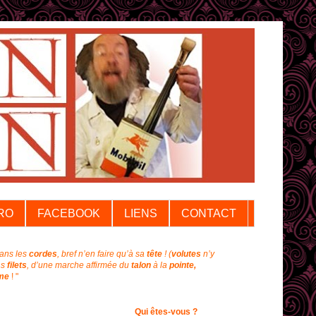
RO
FACEBOOK
LIENS
CONTACT
dans les
cordes
, bref n’en faire qu’à sa
tête
!
(
volutes
n’y
ns
filets
, d’une marche affirmée du
talon
à la
pointe,
me
! "
Qui êtes-vous ?