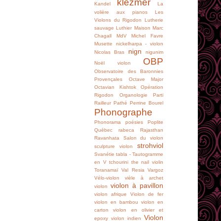
klezmer
Kandel
La
volière aux pianos
Les
Violons du Rigodon
Lutherie
sauvage
Luthier
Maison
Marc
Chagall
MdV
Michel Favre
Musette
nickelharpa - violon
nign
Nicolas Bras
nigunim
OBP
Noël violon
Observatoire des Baronnies
Provençales
Octave Major
Octavian Kishtok
Opération
Rigodon
Organologie
Parti
Railleur
Pathé
Perrine Bourel
Phonographe
Phonorama
poésies
Poplite
Québec
rabeca
Rajasthan
Ravanhata
Salon du violon
strohviol
sculpture violon
Svanétie
tabla -
Tautogramme
en V
tchourini
the nail violin
Toranamaï
Val Resia
Vargoz
Vélo-violon
vièle à archet
violon à pavillon
violon
violon afrique
Violon de fer
violon en bambou
violon en
carton
violon en olivier et
Violon
epoxy
violon indien