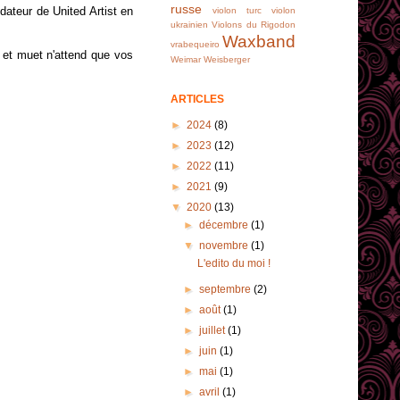
russe
ndateur de United Artist en
violon turc
violon
ukrainien
Violons du Rigodon
Waxband
vrabequeiro
 et muet n'attend que vos
Weimar
Weisberger
ARTICLES
►
2024
(8)
►
2023
(12)
►
2022
(11)
►
2021
(9)
▼
2020
(13)
►
décembre
(1)
▼
novembre
(1)
L'edito du moi !
►
septembre
(2)
►
août
(1)
►
juillet
(1)
►
juin
(1)
►
mai
(1)
►
avril
(1)