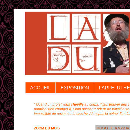
ACCUEIL
EXPOSITION
FARFELUTHE
" Quand un projet vous
cheville
au corps, il faut trouver des
c
pourront rien changer !).
Enfin passer
tendeur
de travail et r
impossible de rester sur la
touche.
Alors pas la peine d’en f
ZOOM DU MOIS
lundi 2 novem