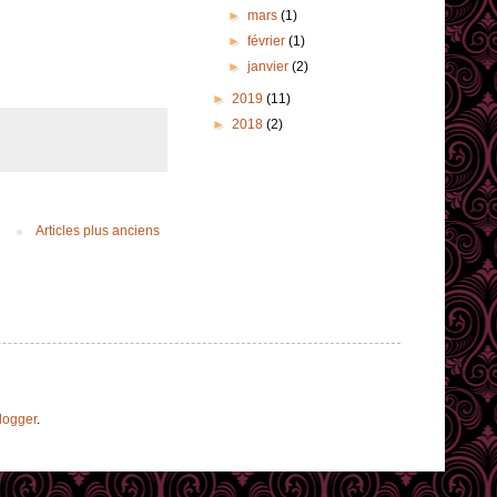
►
mars
(1)
►
février
(1)
►
janvier
(2)
►
2019
(11)
►
2018
(2)
Articles plus anciens
logger
.