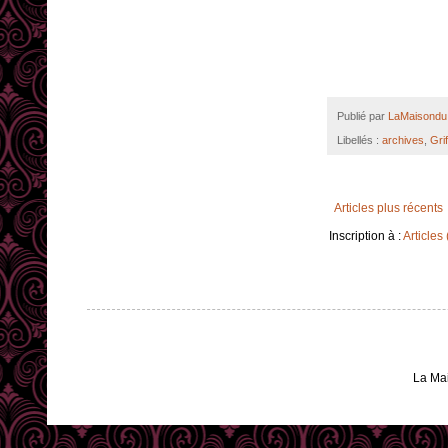
Publié par
LaMaisondu 
Libellés :
archives
,
Grif
Articles plus récents
Inscription à :
Articles
La Ma