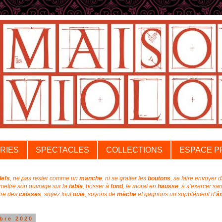
RIES
SPECTACLES
COLLECTIONS
ESPACE P
lefs
, ne pas rester comme un
manche
, ni se gratter les
boutons
, se faire envoyer 
emettre son ouvrage sur la
table
, bosser à
fond
, l
e moral en
hausse
, à s’exercer sa
aire des
caisses
, soyez tout
ouïe
,
soyons de
mèche
et
gagnons un supplément
d’
â
bre 2020