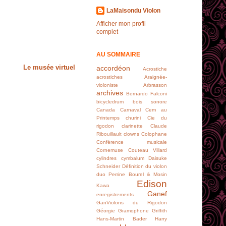
LaMaisondu Violon
Afficher mon profil
complet
AU SOMMAIRE
Le musée virtuel
accordéon
Acrostiche
acrostiches
Araignée-
violoniste
Arbrasson
archives
Bernardo Falconi
bicycledrum
bois sonore
Canada
Carnaval
Cem au
Printemps
churini
Cie du
rigodon
clarinette
Claude
Ribouillault
clowns
Colophane
Conférence musicale
Cornemuse
Couteau Villard
cylindres
cymbalum
Daisuke
Schneider
Définition du violon
duo Perrine Bourel & Mosin
Edison
Kawa
Ganef
enregistrements
GanViolons du Rigodon
Géorgie
Gramophone
Griffith
Hans-Martin Bader
Harry