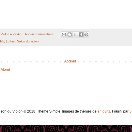
Violon
à
22:47
Aucun commentaire:
fith
,
Luthier
,
Salon du violon
Accueil
 (Atom)
ison du Violon © 2018. Thème Simple. Images de thèmes de
enjoynz
. Fourni par
B