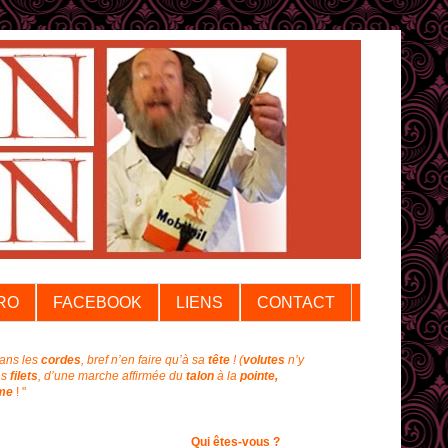
RO
FACEBOOK
LIENS
CONTACT
dans les
cordes
, bref n’en faire qu’à sa
tête
!
(
volutes
n’y
ns
filets
, d’une marche affirmée du
talon
à la
pointe,
me
! "
Qui êtes-vous ?