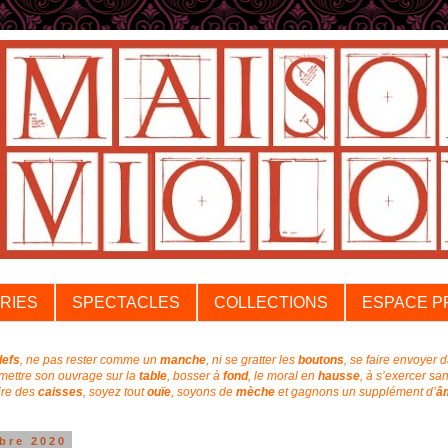
RIES
SPECTACLES
COLLECTIONS
ESPACE P
lefs
, ne pas rester comme un
manche
, ni se gratter les
boutons
, se faire envoyer 
emettre son ouvrage sur la
table
, bosser à
fond
, l
e moral en
hausse
, à s’exercer sa
aire des
caisses
, soyez tout
ouïe
,
soyons de
mèche
et
gagnons un supplément
d’
â
bre 2020