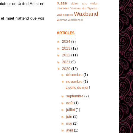
russe
ndateur de United Artist en
violon turc
violon
ukrainien
Violons du Rigodon
Waxband
vrabequeiro
 et muet n'attend que vos
Weimar
Weisberger
ARTICLES
►
2024
(8)
►
2023
(12)
►
2022
(11)
►
2021
(9)
▼
2020
(13)
►
décembre
(1)
▼
novembre
(1)
L'edito du moi !
►
septembre
(2)
►
août
(1)
►
juillet
(1)
►
juin
(1)
►
mai
(1)
►
avril
(1)