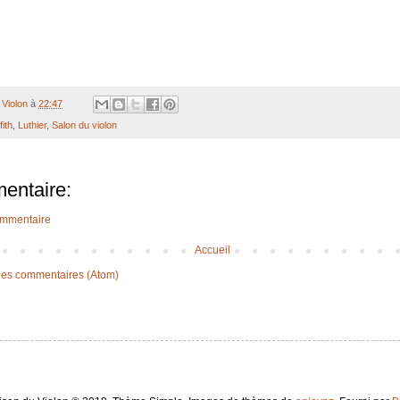
Violon
à
22:47
fith
,
Luthier
,
Salon du violon
entaire:
ommentaire
Accueil
 les commentaires (Atom)