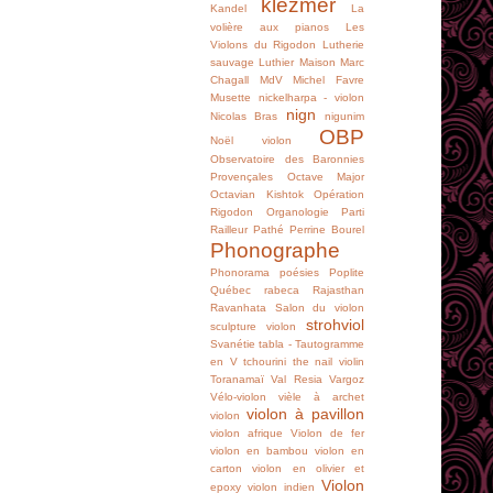
klezmer
Kandel
La
volière aux pianos
Les
Violons du Rigodon
Lutherie
sauvage
Luthier
Maison
Marc
Chagall
MdV
Michel Favre
Musette
nickelharpa - violon
nign
Nicolas Bras
nigunim
OBP
Noël violon
Observatoire des Baronnies
Provençales
Octave Major
Octavian Kishtok
Opération
Rigodon
Organologie
Parti
Railleur
Pathé
Perrine Bourel
Phonographe
Phonorama
poésies
Poplite
Québec
rabeca
Rajasthan
Ravanhata
Salon du violon
strohviol
sculpture violon
Svanétie
tabla -
Tautogramme
en V
tchourini
the nail violin
Toranamaï
Val Resia
Vargoz
Vélo-violon
vièle à archet
violon à pavillon
violon
violon afrique
Violon de fer
violon en bambou
violon en
carton
violon en olivier et
Violon
epoxy
violon indien