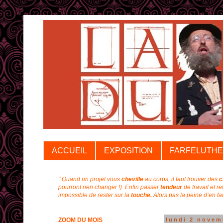
ACCUEIL
EXPOSITION
FARFELUTHE
" Quand un projet vous
cheville
au corps, il faut trouver des
c
pourront rien changer !).
Enfin passer
tendeur
de travail et r
impossible de rester sur la
touche.
Alors pas la peine d’en f
ZOOM DU MOIS
lundi 2 novem