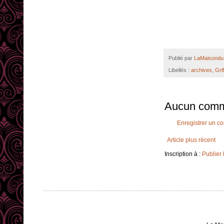
Publié par
LaMaisondu 
Libellés :
archives
,
Grif
Aucun comm
Enregistrer un c
Article plus récent
Inscription à :
Publier