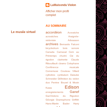
LaMaisondu Violon
Afficher mon profil
complet
AU SOMMAIRE
Le musée virtuel
accordéon
Acrostiche
acrostiches
Araignée-
violoniste
Arbrasson
archives
Bernardo Falconi
bicycledrum
bois sonore
Canada
Carnaval
Cem au
Printemps
churini
Cie du
rigodon
clarinette
Claude
Ribouillault
clowns
Colophane
Conférence musicale
Cornemuse
Couteau Villard
cylindres
cymbalum
Daisuke
Schneider
Définition du violon
duo Perrine Bourel & Mosin
Edison
Kawa
Ganef
enregistrements
GanViolons du Rigodon
Géorgie
Gramophone
Griffith
Hans-Martin Bader
Harry