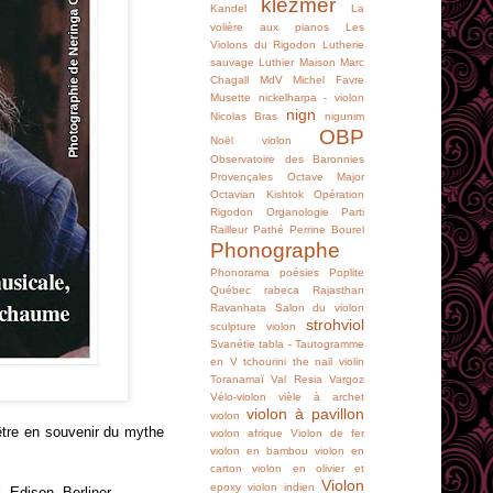
klezmer
Kandel
La
volière aux pianos
Les
Violons du Rigodon
Lutherie
sauvage
Luthier
Maison
Marc
Chagall
MdV
Michel Favre
Musette
nickelharpa - violon
nign
Nicolas Bras
nigunim
OBP
Noël violon
Observatoire des Baronnies
Provençales
Octave Major
Octavian Kishtok
Opération
Rigodon
Organologie
Parti
Railleur
Pathé
Perrine Bourel
Phonographe
Phonorama
poésies
Poplite
Québec
rabeca
Rajasthan
Ravanhata
Salon du violon
strohviol
sculpture violon
Svanétie
tabla -
Tautogramme
en V
tchourini
the nail violin
Toranamaï
Val Resia
Vargoz
Vélo-violon
vièle à archet
violon à pavillon
violon
être en souvenir du mythe
violon afrique
Violon de fer
violon en bambou
violon en
carton
violon en olivier et
Violon
epoxy
violon indien
l, Edison, Berliner…