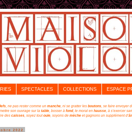
RIES
SPECTACLES
COLLECTIONS
ESPACE P
lefs
, ne pas rester comme un
manche
, ni se gratter les
boutons
, se faire envoyer 
emettre son ouvrage sur la
table
, bosser à
fond
, l
e moral en
hausse
, à s’exercer sa
aire des
caisses
, soyez tout
ouïe
,
soyons de
mèche
et
gagnons un supplément
d’
â
tobre 2022