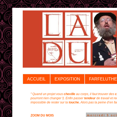
ACCUEIL
EXPOSITION
FARFELUTHE
" Quand un projet vous
cheville
au corps, il faut trouver des
c
pourront rien changer !).
Enfin passer
tendeur
de travail et r
impossible de rester sur la
touche.
Alors pas la peine d’en f
ZOOM DU MOIS
mercredi 5 oc