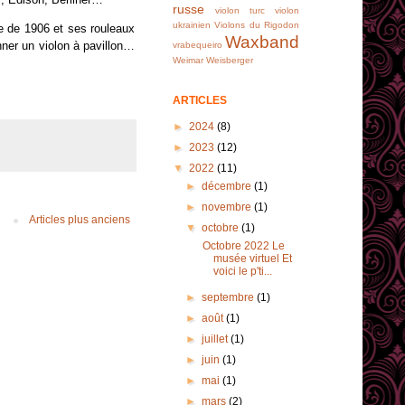
russe
violon turc
violon
ukrainien
Violons du Rigodon
e de 1906 et ses rouleaux
Waxband
nner un violon à pavillon…
vrabequeiro
Weimar
Weisberger
ARTICLES
►
2024
(8)
►
2023
(12)
▼
2022
(11)
►
décembre
(1)
►
novembre
(1)
Articles plus anciens
▼
octobre
(1)
Octobre 2022 Le
musée virtuel Et
voici le p'ti...
►
septembre
(1)
►
août
(1)
►
juillet
(1)
►
juin
(1)
►
mai
(1)
►
mars
(2)