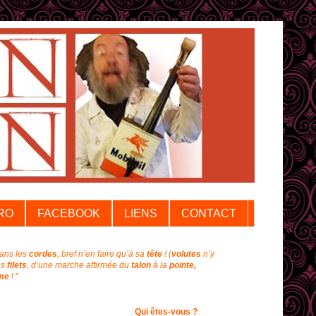
RO
FACEBOOK
LIENS
CONTACT
dans les
cordes
, bref n’en faire qu’à sa
tête
!
(
volutes
n’y
ns
filets
, d’une marche affirmée du
talon
à la
pointe,
me
! "
Qui êtes-vous ?