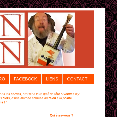
RO
FACEBOOK
LIENS
CONTACT
dans les
cordes
, bref n’en faire qu’à sa
tête
!
(
volutes
n’y
ns
filets
, d’une marche affirmée du
talon
à la
pointe,
me
! "
Qui êtes-vous ?