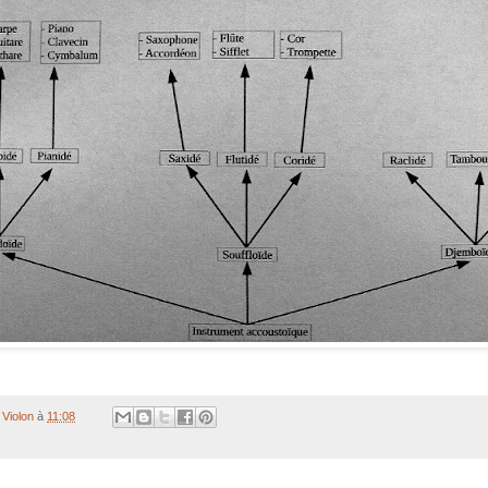
Violon
à
11:08