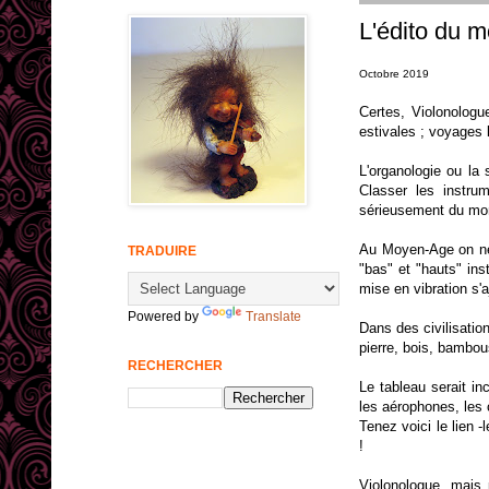
L'édito du mo
Octobre 2019
Certes, Violonologu
estivales ; voyages 
L'organologie ou la 
Classer les instru
sérieusement du mo
Au Moyen-Age on ne d
TRADUIRE
"bas" et "hauts" inst
mise en vibration s'a
Powered by
Translate
Dans des civilisatio
pierre, bois, bambou
RECHERCHER
Le tableau serait i
les aérophones, les
Tenez voici le lien -
!
Violonologue, mais