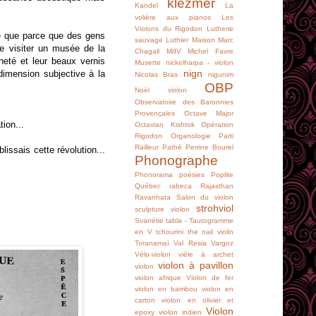
klezmer
Kandel
La
volière aux pianos
Les
Violons du Rigodon
Lutherie
té que parce que des gens
sauvage
Luthier
Maison
Marc
de visiter un musée de la
Chagall
MdV
Michel Favre
eté et leur beaux vernis
Musette
nickelharpa - violon
nign
 dimension subjective à la
Nicolas Bras
nigunim
OBP
Noël violon
Observatoire des Baronnies
Provençales
Octave Major
ion...
Octavian Kishtok
Opération
Rigodon
Organologie
Parti
Railleur
Pathé
Perrine Bourel
issais cette révolution...
Phonographe
Phonorama
poésies
Poplite
Québec
rabeca
Rajasthan
Ravanhata
Salon du violon
strohviol
sculpture violon
Svanétie
tabla -
Tautogramme
en V
tchourini
the nail violin
Toranamaï
Val Resia
Vargoz
Vélo-violon
vièle à archet
violon à pavillon
violon
violon afrique
Violon de fer
violon en bambou
violon en
carton
violon en olivier et
Violon
epoxy
violon indien