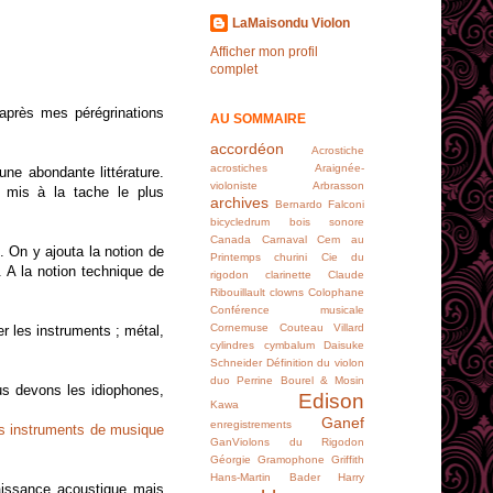
LaMaisondu Violon
Afficher mon profil
complet
 après mes pérégrinations
AU SOMMAIRE
accordéon
Acrostiche
acrostiches
Araignée-
une abondante littérature.
violoniste
Arbrasson
t mis à la tache le plus
archives
Bernardo Falconi
bicycledrum
bois sonore
Canada
Carnaval
Cem au
. On y ajouta la notion de
Printemps
churini
Cie du
r. A la notion technique de
rigodon
clarinette
Claude
Ribouillault
clowns
Colophane
Conférence musicale
Cornemuse
Couteau Villard
er les instruments ; métal,
cylindres
cymbalum
Daisuke
Schneider
Définition du violon
duo Perrine Bourel & Mosin
us devons les idiophones,
Edison
Kawa
Ganef
enregistrements
des instruments de musique
GanViolons du Rigodon
Géorgie
Gramophone
Griffith
Hans-Martin Bader
Harry
aissance acoustique mais