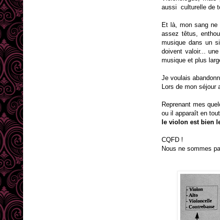
aussi culturelle de t
Et là, mon sang ne 
assez têtus, enthou
musique dans un sil
doivent valoir... un
musique et plus large
Je voulais abandonne
Lors de mon séjour a
Reprenant mes quelqu
ou il apparaît en tou
le violon est bien
CQFD !
Nous ne sommes pas