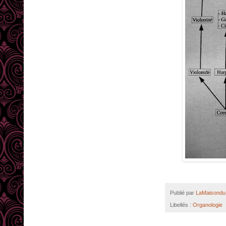
Publié par
LaMaisondu 
Libellés :
Organologie