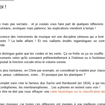
i !
e mais pas sectaire... et je voulais vous faire part de quelques réflexions
lointains, exotiques mais patience, les explications viendront à temps !
science des instruments de musique est une discipline sérieuse qui a livré 
ments ? La belle affaire ! Et nos vaillants érudits organologues se son
nde.
istingue guère que les cordes et les vents. Ça se frotte ou ça se souffle..
ruments selon qu'ils sonnaient préférentiellement à l'intérieur ou à l'extérieu
joutait la fonction sociale et/ou le volume sonore.
ns plus lointaines, en Chine par exemple, on considérait la matière pour class
s, peaux, calebasses, soies... Et pourquoi pas les plastiques ?
ncomplet sans citer le fameux duo Sachs und Hornbostel (en 1914), à qui no
 cordophones, les membranophones... Les a-phones en restent sans voix !
le titre ne doit pas vous effrayer- une
carte heuristique sur la classification 
 pas moqueur, car toutes ces réflexions ont menées à une meilleure conn