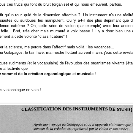
ous ces trucs qui font du bruit (organisé) et qui nous émeuvent, parfois.
fit qu'un tour, quid de la dimension affective ? Un instrument n'a une réali
siastes ou surdoués les manipulent. Qu 'y a-t-il dse plus déprimant que 
ence extrême ? Oh, cette série de violon (par exemple) avec leur ancienn
e folie... Bref, très cher mais murmuré à voix basse ! Il y a donc bien une
ment à cette volonté "classificatoire" !
r la science, me perdre dans l'affectif mais voilà : les vacances...
u Galápagos, le tain halé, ma mèche flottant au vent marin, j'eus cette révélat
es rudiments (et le vocabulaire) de l'évolution des organismes vivants j'établ
te affectivité que
 le sommet de la création organologique et musicale
!
 violonologue en vain !