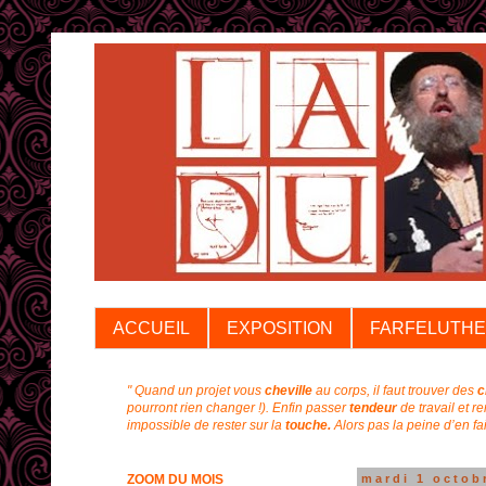
ACCUEIL
EXPOSITION
FARFELUTHE
" Quand un projet vous
cheville
au corps, il faut trouver des
c
pourront rien changer !).
Enfin passer
tendeur
de travail et r
impossible de rester sur la
touche.
Alors pas la peine d’en f
ZOOM DU MOIS
mardi 1 octob