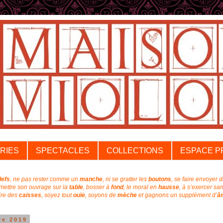
RIES
SPECTACLES
COLLECTIONS
ESPACE P
lefs
, ne pas rester comme un
manche
, ni se gratter les
boutons
, se faire envoyer 
emettre son ouvrage sur la
table
, bosser à
fond
, l
e moral en
hausse
, à s’exercer sa
aire des
caisses
, soyez tout
ouïe
,
soyons de
mèche
et
gagnons un supplément
d’
â
re 2019