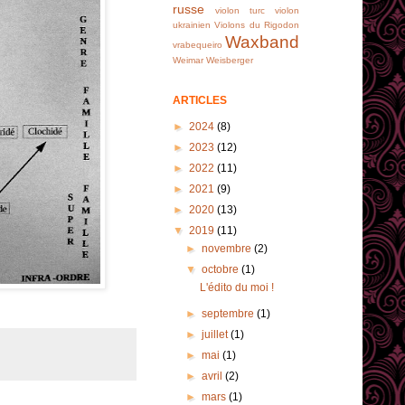
russe
violon turc
violon
ukrainien
Violons du Rigodon
Waxband
vrabequeiro
Weimar
Weisberger
ARTICLES
►
2024
(8)
►
2023
(12)
►
2022
(11)
►
2021
(9)
►
2020
(13)
▼
2019
(11)
►
novembre
(2)
▼
octobre
(1)
L'édito du moi !
►
septembre
(1)
►
juillet
(1)
►
mai
(1)
►
avril
(2)
►
mars
(1)