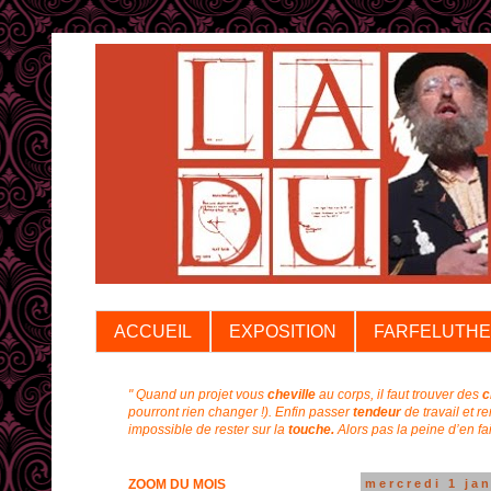
ACCUEIL
EXPOSITION
FARFELUTHE
" Quand un projet vous
cheville
au corps, il faut trouver des
c
pourront rien changer !).
Enfin passer
tendeur
de travail et r
impossible de rester sur la
touche.
Alors pas la peine d’en f
ZOOM DU MOIS
mercredi 1 ja