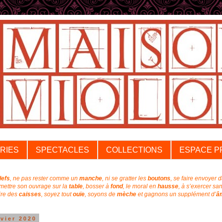
RIES
SPECTACLES
COLLECTIONS
ESPACE P
lefs
, ne pas rester comme un
manche
, ni se gratter les
boutons
, se faire envoyer 
emettre son ouvrage sur la
table
, bosser à
fond
, l
e moral en
hausse
, à s’exercer sa
aire des
caisses
, soyez tout
ouïe
,
soyons de
mèche
et
gagnons un supplément
d’
â
nvier 2020