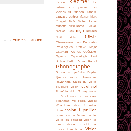
klezmer
Kandel
La
volière aux pianos
Les
Violons du Rigodon
Lutherie
sauvage
Luthier
Maison
Marc
Chagall
MdV
Michel Favre
Musette
nickelharpa - violon
nign
Nicolas Bras
nigunim
OBP
Noël violon
Article plus ancien
Observatoire des Baronnies
Provençales
Octave Major
Octavian Kishtok
Opération
Rigodon
Organologie
Parti
Railleur
Pathé
Perrine Bourel
Phonographe
Phonorama
poésies
Poplite
Québec
rabeca
Rajasthan
Ravanhata
Salon du violon
strohviol
sculpture violon
Svanétie
tabla -
Tautogramme
en V
tchourini
the nail violin
Toranamaï
Val Resia
Vargoz
Vélo-violon
vièle à archet
violon à pavillon
violon
violon afrique
Violon de fer
violon en bambou
violon en
carton
violon en olivier et
Violon
epoxy
violon indien