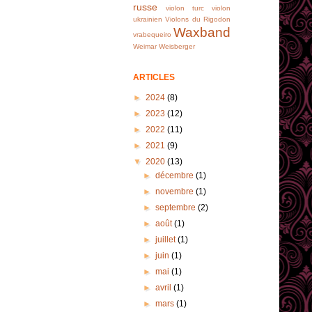
russe
violon turc
violon
ukrainien
Violons du Rigodon
Waxband
vrabequeiro
Weimar
Weisberger
ARTICLES
►
2024
(8)
►
2023
(12)
►
2022
(11)
►
2021
(9)
▼
2020
(13)
►
décembre
(1)
►
novembre
(1)
►
septembre
(2)
►
août
(1)
►
juillet
(1)
►
juin
(1)
►
mai
(1)
►
avril
(1)
►
mars
(1)