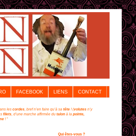
RO
FACEBOOK
LIENS
CONTACT
dans les
cordes
, bref n’en faire qu’à sa
tête
!
(
volutes
n’y
ns
filets
, d’une marche affirmée du
talon
à la
pointe,
me
! "
Qui êtes-vous ?