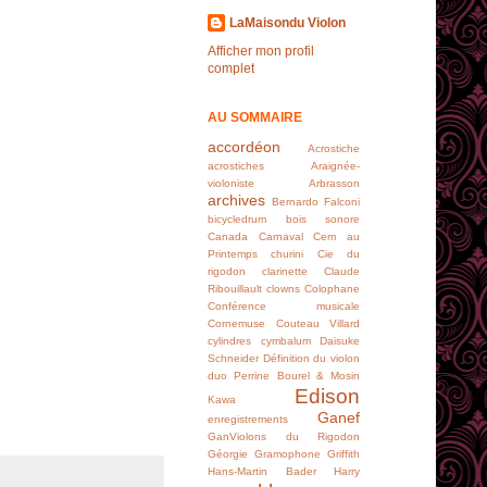
LaMaisondu Violon
Afficher mon profil
complet
AU SOMMAIRE
accordéon
Acrostiche
acrostiches
Araignée-
violoniste
Arbrasson
archives
Bernardo Falconi
bicycledrum
bois sonore
Canada
Carnaval
Cem au
Printemps
churini
Cie du
rigodon
clarinette
Claude
Ribouillault
clowns
Colophane
Conférence musicale
Cornemuse
Couteau Villard
cylindres
cymbalum
Daisuke
Schneider
Définition du violon
duo Perrine Bourel & Mosin
Edison
Kawa
Ganef
enregistrements
GanViolons du Rigodon
Géorgie
Gramophone
Griffith
Hans-Martin Bader
Harry