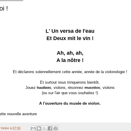
i !
L' Un versa de l'eau
Et Deux mit le vin !
Ah, ah, ah,
A la nôtre !
Et déclarons solennellement cette année, année de la violonologie !
Et surtout nous trinquerons bientôt,
Jouez
hautbois
, violons, résonnez
musettes
, violons
(ou sur l'air que vous souhaitez !)
A l'ouverture du musée de violon.
cette nouvelle aventure
Violon
à
07:50