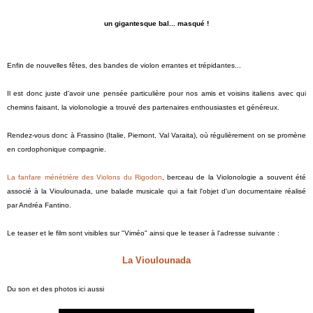
un gigantesque bal... masqué !
Enfin de nouvelles fêtes, des bandes de violon errantes et trépidantes...
Il est donc juste d'avoir une pensée particulière pour nos amis et voisins italiens avec qui
chemins faisant, la violonologie a trouvé des partenaires enthousiastes et généreux.
Rendez-vous donc à Frassino (Italie, Piemont, Val Varaita), où régulièrement on se promène
en cordophonique compagnie.
La fanfare ménétrière des Violons du Rigodon
, berceau de la Violonologie a souvent été
associé à la Vioulounada, une balade musicale qui a fait l'objet d'un documentaire réalisé
par Andréa Fantino.
Le teaser et le film sont visibles sur "Viméo" ainsi que le teaser à l'adresse suivante :
La Vioulounada
Du son et des photos ici aussi