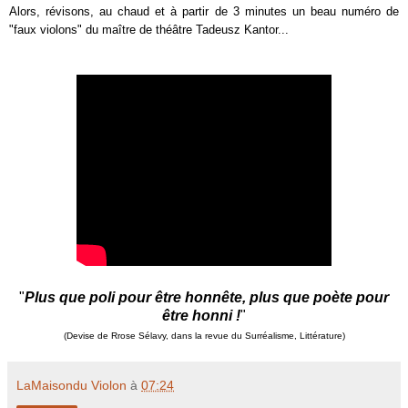
Alors, révisons, au chaud et à partir de 3 minutes un beau numéro de
"faux violons" du maître de théâtre Tadeusz Kantor...
"
Plus que poli pour être honnête, plus que poète pour
être honni !
"
(Devise de Rrose Sélavy, dans la revue du Surréalisme, Littérature)
LaMaisondu Violon
à
07:24