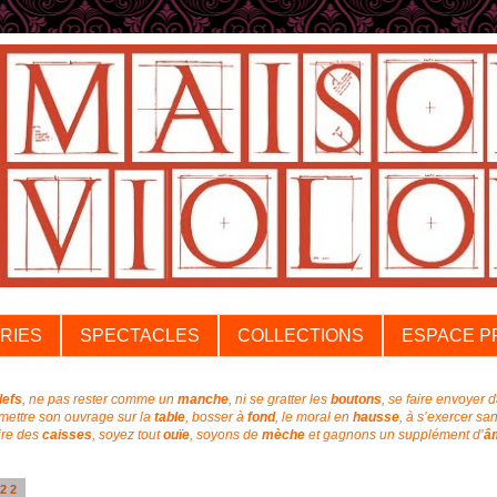
RIES
SPECTACLES
COLLECTIONS
ESPACE P
lefs
, ne pas rester comme un
manche
, ni se gratter les
boutons
, se faire envoyer 
emettre son ouvrage sur la
table
, bosser à
fond
, l
e moral en
hausse
, à s’exercer sa
aire des
caisses
, soyez tout
ouïe
,
soyons de
mèche
et
gagnons un supplément
d’
â
022