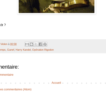
tôt ?
Violon
à
00:58
temps
,
Ganef
,
Harry Kandel
,
Opération Rigodon
entaire:
ommentaire
Accueil
 les commentaires (Atom)