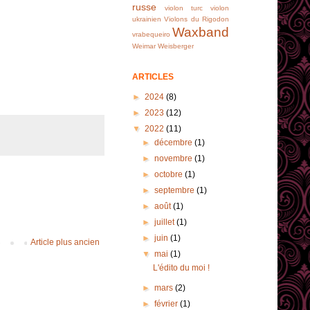
russe
violon turc
violon
ukrainien
Violons du Rigodon
Waxband
vrabequeiro
Weimar
Weisberger
ARTICLES
►
2024
(8)
►
2023
(12)
▼
2022
(11)
►
décembre
(1)
►
novembre
(1)
►
octobre
(1)
►
septembre
(1)
►
août
(1)
►
juillet
(1)
►
juin
(1)
Article plus ancien
▼
mai
(1)
L'édito du moi !
►
mars
(2)
►
février
(1)