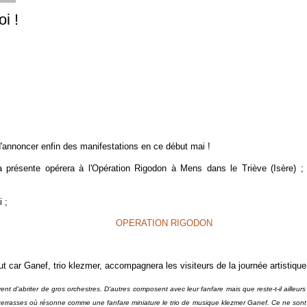
i !
 d'annoncer enfin des manifestations en ce début mai !
a présente opérera à l'Opération Rigodon à Mens dans le Triève (Isère) ;
 ;
OPERATION RIGODON
ut car Ganef, trio klezmer, accompagnera les visiteurs de la journée artistique
ent d'abriter de gros orchestres. D'autres composent avec leur fanfare mais que reste-t-il ailleurs
s terrasses où résonne comme une fanfare miniature le trio de musique klezmer Ganef. Ce ne sont 