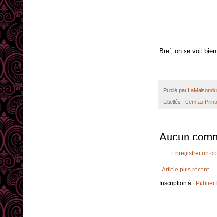
Bref, on se voit bien
Publié par
LaMaisondu 
Libellés :
Cem au Prin
Aucun comm
Enregistrer un c
Article plus récent
Inscription à :
Publier