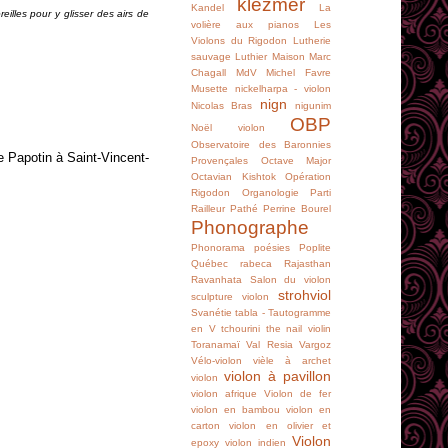
klezmer
Kandel
La
illes pour y glisser des airs de
volière aux pianos
Les
Violons du Rigodon
Lutherie
sauvage
Luthier
Maison
Marc
Chagall
MdV
Michel Favre
Musette
nickelharpa - violon
nign
Nicolas Bras
nigunim
OBP
Noël violon
Observatoire des Baronnies
 Papotin à Saint-Vincent-
Provençales
Octave Major
Octavian Kishtok
Opération
Rigodon
Organologie
Parti
Railleur
Pathé
Perrine Bourel
Phonographe
Phonorama
poésies
Poplite
Québec
rabeca
Rajasthan
Ravanhata
Salon du violon
strohviol
sculpture violon
Svanétie
tabla -
Tautogramme
en V
tchourini
the nail violin
Toranamaï
Val Resia
Vargoz
Vélo-violon
vièle à archet
violon à pavillon
violon
violon afrique
Violon de fer
violon en bambou
violon en
carton
violon en olivier et
Violon
epoxy
violon indien