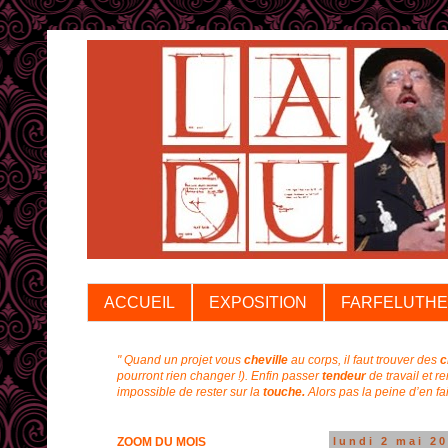
ACCUEIL
EXPOSITION
FARFELUTHE
" Quand un projet vous
cheville
au corps, il faut trouver des
c
pourront rien changer !).
Enfin passer
tendeur
de travail et r
impossible de rester sur la
touche.
Alors pas la peine d’en f
ZOOM DU MOIS
lundi 2 mai 2