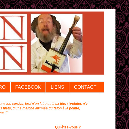
RO
FACEBOOK
LIENS
CONTACT
dans les
cordes
, bref n’en faire qu’à sa
tête
!
(
volutes
n’y
ns
filets
, d’une marche affirmée du
talon
à la
pointe,
me
! "
Qui êtes-vous ?