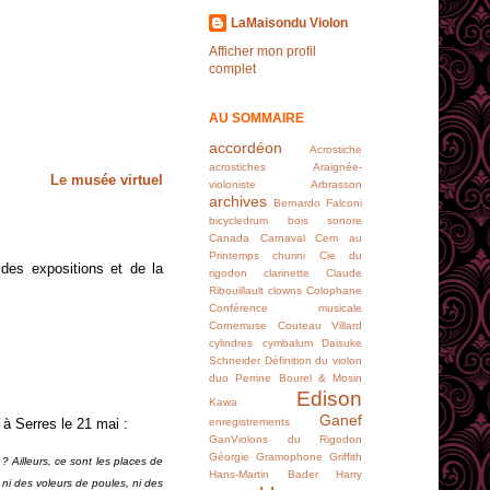
LaMaisondu Violon
Afficher mon profil
complet
AU SOMMAIRE
accordéon
Acrostiche
acrostiches
Araignée-
Le musée virtuel
violoniste
Arbrasson
archives
Bernardo Falconi
bicycledrum
bois sonore
Canada
Carnaval
Cem au
Printemps
churini
Cie du
 des expositions et de la
rigodon
clarinette
Claude
Ribouillault
clowns
Colophane
Conférence musicale
Cornemuse
Couteau Villard
cylindres
cymbalum
Daisuke
Schneider
Définition du violon
duo Perrine Bourel & Mosin
Edison
Kawa
Ganef
enregistrements
 à Serres le 21 mai :
GanViolons du Rigodon
Géorgie
Gramophone
Griffith
 ? Ailleurs, ce sont les places de
Hans-Martin Bader
Harry
ni des voleurs de poules, ni des